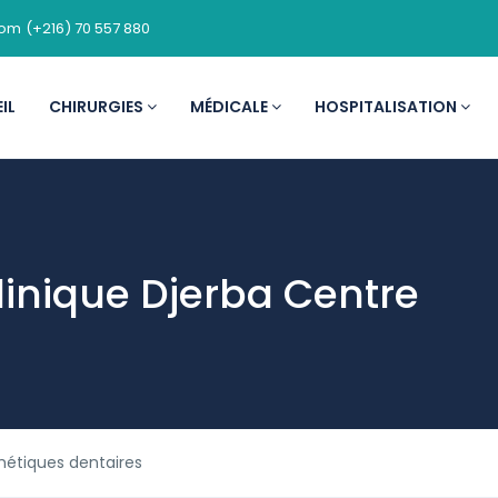
com
(+216) 70 557 880
IL
CHIRURGIES
MÉDICALE
HOSPITALISATION
linique Djerba Centre
hétiques dentaires