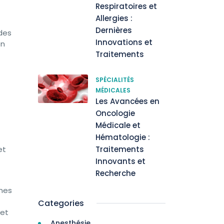
Respiratoires et
Allergies :
Dernières
des
Innovations et
on
Traitements
SPÉCIALITÉS
MÉDICALES
Les Avancées en
Oncologie
Médicale et
Hématologie :
et
Traitements
Innovants et
Recherche
nnes
Categories
 et
Anesthésie