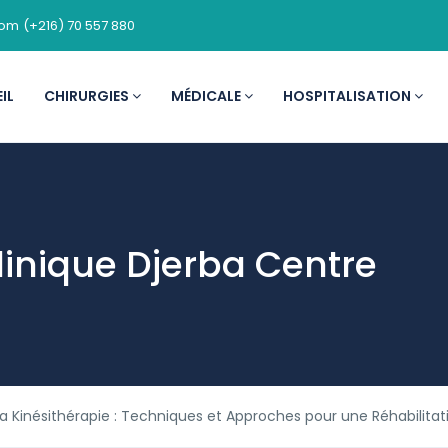
com
(+216) 70 557 880
IL
CHIRURGIES
MÉDICALE
HOSPITALISATION
linique Djerba Centre
 la Kinésithérapie : Techniques et Approches pour une Réhabilitat