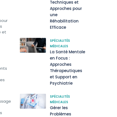
Techniques et
Approches pour
une
 pour
Réhabilitation
us
Efficace
e et
SPÉCIALITÉS
MÉDICALES
La Santé Mentale
en Focus :
Approches
ents
Thérapeutiques
et Support en
des
Psychiatrie
SPÉCIALITÉS
assage
MÉDICALES
Gérer les
ns
Problèmes