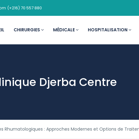
com
(+216) 70 557 880
IL
CHIRURGIES
MÉDICALE
HOSPITALISATION
linique Djerba Centre
ies Rhumatologiques : Approches Modernes et Options de Traitem