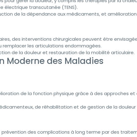
pour gérer la douleur, y compris les thérapies par la chaleu
use électrique transcutanée (TENS).
uction de la dépendance aux médicaments, et amélioration
ires, des interventions chirurgicales peuvent être envisagé
 ou remplacer les articulations endommagées.
ion de la douleur et restauration de la mobilité articulaire.
on Moderne des Maladies
oration de la fonction physique grâce à des approches et
icamenteux, de réhabilitation et de gestion de la douleur
prévention des complications à long terme par des traite