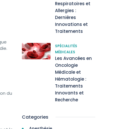
Respiratoires et
Allergies :
Dernières
Innovations et
Traitements
aque
SPÉCIALITÉS
die.
MÉDICALES
Les Avancées en
Oncologie
Médicale et
Hématologie :
Traitements
Innovants et
ion du
Recherche
Categories
Anesthésie