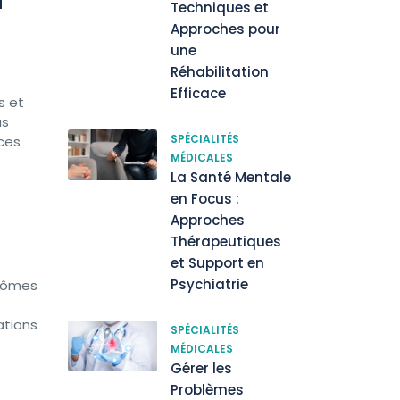
a
Techniques et
Approches pour
une
Réhabilitation
Efficace
s et
us
SPÉCIALITÉS
ces
MÉDICALES
La Santé Mentale
en Focus :
Approches
Thérapeutiques
et Support en
Psychiatrie
ptômes
ations
SPÉCIALITÉS
MÉDICALES
Gérer les
Problèmes