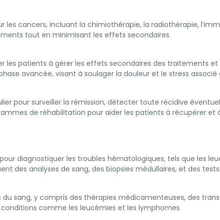
 les cancers, incluant la chimiothérapie, la radiothérapie, l’imm
tements tout en minimisant les effets secondaires.
 les patients à gérer les effets secondaires des traitements et amé
ase avancée, visant à soulager la douleur et le stress associé 
lier pour surveiller la rémission, détecter toute récidive éventuel
mmes de réhabilitation pour aider les patients à récupérer et à
pour diagnostiquer les troubles hématologiques, tels que les le
luent des analyses de sang, des biopsies médullaires, et des test
s du sang, y compris des thérapies médicamenteuses, des transf
s conditions comme les leucémies et les lymphomes.