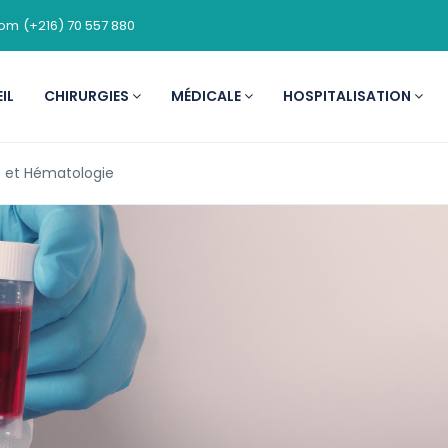
com
(+216) 70 557 880
IL
CHIRURGIES
MÉDICALE
HOSPITALISATION
 et Hématologie