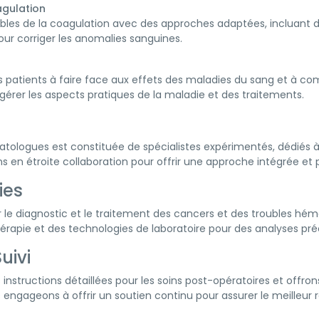
agulation
oubles de la coagulation avec des approches adaptées, incluan
our corriger les anomalies sanguines.
es patients à faire face aux effets des maladies du sang et à co
gérer les aspects pratiques de la maladie et des traitements.
logues est constituée de spécialistes expérimentés, dédiés à f
ons en étroite collaboration pour offrir une approche intégrée et
ies
e diagnostic et le traitement des cancers et des troubles héma
apie et des technologies de laboratoire pour des analyses préc
uivi
structions détaillées pour les soins post-opératoires et offrons un
 engageons à offrir un soutien continu pour assurer le meilleur r