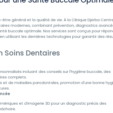
our une Santé Buccale Optimal
-être général et la qualité de vie. À la Clinique Djerba Centre
taires modernes, combinant prévention, diagnostics avancés
anté buccale optimale. Nos services sont conçus pour répon
n utilisant les dernières technologies pour garantir des rés
 Soins Dentaires
onnalisés incluant des conseils sur l’hygiène buccale, des
ires complets.
es et de maladies parodontales, promotion d'une bonne hyg
ures.
ancée
umériques et d’imagerie 3D pour un diagnostic précis des
âchoire.