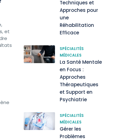
e
Techniques et
Approches pour
une
,
Réhabilitation
, et
Efficace
dre
ultats
SPÉCIALITÉS
MÉDICALES
La Santé Mentale
en Focus :
Approches
Thérapeutiques
et Support en
Psychiatrie
iène
SPÉCIALITÉS
MÉDICALES
Gérer les
Problèmes