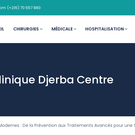
com
(+216) 70 557 880
IL
CHIRURGIES
MÉDICALE
HOSPITALISATION
linique Djerba Centre
 Modernes : De la Prévention aux Traitements Avancés pour une