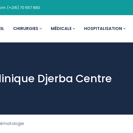
com
(+216) 70 557 880
IL
CHIRURGIES
MÉDICALE
HOSPITALISATION
linique Djerba Centre
hématologie