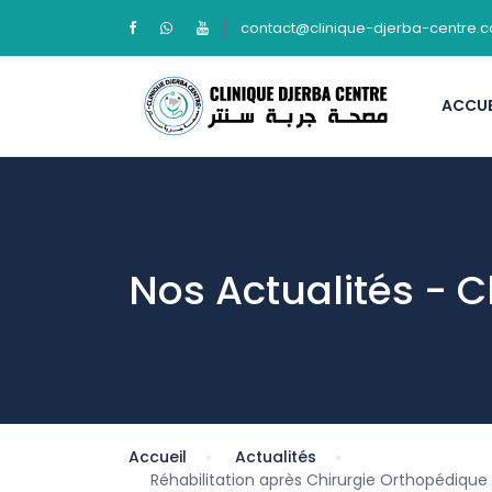
contact@clinique-djerba-centre.
ACCUE
Nos Actualités - C
Accueil
Actualités
Réhabilitation après Chirurgie Orthopédique