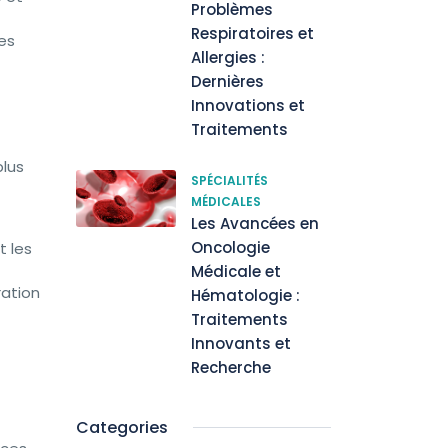
Problèmes
Respiratoires et
es
Allergies :
Dernières
Innovations et
Traitements
plus
SPÉCIALITÉS
MÉDICALES
Les Avancées en
Oncologie
t les
Médicale et
ration
Hématologie :
Traitements
Innovants et
Recherche
Categories