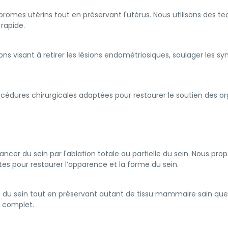
ibromes utérins tout en préservant l'utérus. Nous utilisons des 
rapide.
ons visant à retirer les lésions endométriosiques, soulager les s
océdures chirurgicales adaptées pour restaurer le soutien des org
ncer du sein par l'ablation totale ou partielle du sein. Nous pr
s pour restaurer l’apparence et la forme du sein.
 du sein tout en préservant autant de tissu mammaire sain que p
t complet.