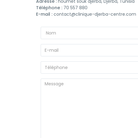
Adresse :
houmet souk djerba, Djerba, Tunisia
Téléphone :
70 557 880
E-mail :
contact@clinique-djerba-centre.com