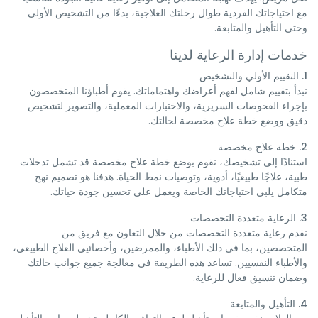
مع احتياجاتك الفردية طوال رحلتك العلاجية، بدءًا من التشخيص الأولي
وحتى التأهيل والمتابعة.
خدمات إدارة الرعاية لدينا
1. التقييم الأولي والتشخيص
نبدأ بتقييم شامل لفهم أعراضك واهتماماتك. يقوم أطباؤنا المتخصصون
بإجراء الفحوصات السريرية، والاختبارات المعملية، والتصوير لتشخيص
دقيق ووضع خطة علاج مخصصة لحالتك.
2. خطة علاج مخصصة
استنادًا إلى تشخيصك، نقوم بوضع خطة علاج مخصصة قد تشمل تدخلات
طبية، علاجًا طبيعيًا، أدوية، وتوصيات نمط الحياة. هدفنا هو تصميم نهج
متكامل يلبي احتياجاتك الخاصة ويعمل على تحسين جودة حياتك.
3. الرعاية متعددة التخصصات
نقدم رعاية متعددة التخصصات من خلال التعاون مع فريق من
المتخصصين، بما في ذلك الأطباء، والممرضين، وأخصائيي العلاج الطبيعي،
والأطباء النفسيين. تساعد هذه الطريقة في معالجة جميع جوانب حالتك
وضمان تنسيق فعال للرعاية.
4. التأهيل والمتابعة