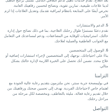
بعد العلاج، نقدم خدمات تأهيل لدعم التعافي الكامل. تشمل برامج التأهيل
لدينا علاجات طبيعية، تمارين تقوية، ونصائح لتحسين رفاهيتك العامة.
نحرص أيضًا على المتابعة بانتظام لمراقبة تقدمك وتعديل العلاجات إذا لزم
الأمر.
5. الدعم والاستشارات
نقدم دعمًا مستمرًا طوال رحلتك العلاجية، بما في ذلك نصائح حول إدارة
حالتك، استراتيجيات للوقاية من المضاعفات، ودعم لمساعدتك في التعامل
مع الجوانب العاطفية والعملية لعلاجك.
6. الوصول إلى المتخصصين
بناءً على احتياجاتك، نوجهك إلى المتخصصين لإجراء استشارات إضافية أو
علاج محدد. نضمن أنك تحصل على الخبرة اللازمة لإدارة حالتك بشكل
مثالي.
التزامنا
في بوليمصحة جربة سنتر، نحن ملتزمون بتقديم رعاية عالية الجودة مع
اهتمام خاص لاحتياجاتك الفردية. نهدف إلى تحسين صحتك ورفاهيتك من
خلال تقديم رعاية فعالة، مليئة بالتعاطف، ومخصصة لكل مرحلة من
مراحل رحلتك.
التواصل