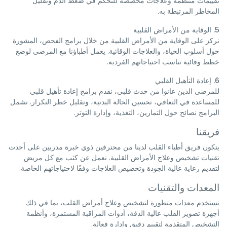
تقييمات منتظمة وعلاجات مخصصة للتحكم في ضغط الدم وتقليل
المخاطر المرتبطة به.
5. الوقاية من الأمراض القلبية
نركز على الوقاية من الأمراض القلبية من خلال برامج الفحص، المشورة
حول أسلوب الحياة، والعلاجات الوقائية. يعمل أطباؤنا مع المرضى لوضع
خطط وقائية تناسب احتياجاتهم الفردية.
6. إعادة التأهيل القلبي
للمرضى الذين عانوا من حدث قلبي، نقدم برامج إعادة تأهيل قلبي
للمساعدة في التعافي، تحسين الحالة البدنية، وتقليل خطر التكرار. تشمل
البرامج نصائح حول التمارين، التغذية، وإدارة التوتر.
فريقنا
يتكون فريق أطباء القلب لدينا من محترفين ذوي خبرة مدربين على أحدث
تقنيات تشخيص وعلاج الأمراض القلبية. نعمل عن كثب مع كل مريض
لتقديم رعاية عالية الجودة وتخصيص العلاجات وفقًا لاحتياجاتهم الخاصة.
المعدات والتقنيات
نستخدم معدات متطورة لتشخيص وعلاج أمراض القلب، بما في ذلك
أجهزة تصوير القلب عالية الدقة، أدوات المراقبة المستمرة، وأنظمة
التشخيص المتقدمة لتقييم دقيق وإدارة فعالة.