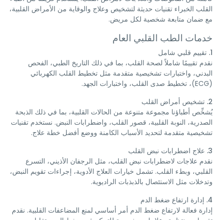
القلب الخبراء تقنيات حديثة لتشخيص وعلاج والوقاية من الأمراض القلبية،
مع ضمان متابعة شخصية لكل مريض.
خدمات الطب القلبي العام
1. تقييم قلبي شامل
نقدم تقييمًا شاملاً لصحة القلب، بما في ذلك التاريخ الطبي، الفحص
البدني، واختبارات تشخيصية متقدمة مثل تخطيط القلب الكهربائي
(ECG)، تخطيط صدى القلب، واختبارات الجهد.
2. تشخيص أمراض القلب
يُشخِّص أطباؤنا مجموعة متنوعة من الحالات القلبية، بما في ذلك الذبحة
الصدرية، النوبة القلبية، قصور القلب، واضطرابات النبض. نستخدم تقنيات
تشخيصية متقدمة لتحديد الأسباب الكامنة ووضع أفضل خطة علاج.
3. علاج اضطرابات نبض القلب
نقدم علاجات لاضطرابات نبض القلب، مثل الرجفان الأذيني، التسرع
القلبي، وبطء القلب. تشمل خيارات العلاج الأدوية، إجراءات تقويم النبض،
وتدخلات مثل الاستئصال بالذبذبات الراديوية.
4. إدارة ارتفاع ضغط الدم
إدارة فعالة لارتفاع ضغط الدم أمر أساسي لمنع المضاعفات القلبية. نقدم